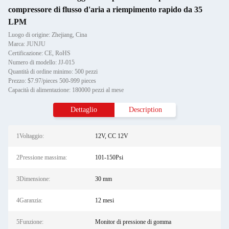
compressore di flusso d'aria a riempimento rapido da 35
LPM
Luogo di origine: Zhejiang, Cina
Marca: JUNJU
Certificazione: CE, RoHS
Numero di modello: JJ-015
Quantità di ordine minimo: 500 pezzi
Prezzo: $7.97/pieces 500-999 pieces
Capacità di alimentazione: 180000 pezzi al mese
Dettaglio
Description
1Voltaggio:
12V, CC 12V
2Pressione massima:
101-150Psi
3Dimensione:
30 mm
4Garanzia:
12 mesi
5Funzione:
Monitor di pressione di gomma