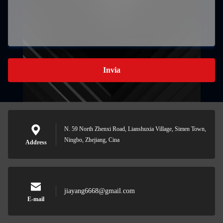
Invia
N. 59 North Zhenxi Road, Lianshuxia Village, Simen Town,
Ningbo, Zhejiang, Cina
Address
jiayang6668@gmail.com
E-mail