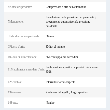
6Nome del prodotto:
Compressore d'aria dell'automobile
Preselezione della pressione dei pneumatici,
7Manometro:
spegnimento automatico alla pressione
desiderata
8Fabbricazione a partire da::
30 mm
9Flusso d'aria:
35 litri al minuto
10Cavo di alimentazione:
3M con tappo per accendini
Fabbricazione a partire da prodotti della voce
11Macchinetta a mandata d'aria:
8528
12Scambio:
Interruttore acceso/spento
13Accessori:
2 adattatori di ugello, 1 ago sportivo
14Porto:
Ningbo