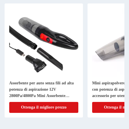
Assorbente per auto senza fili ad alta
Mini aspirapolvere se
potenza di aspirazione 12V
con potenza di aspir
2800Pa/4800Pa Mini Assorbente
accessorio per utensil
portatile
Ottenga il migliore prezzo
Ottenga il mig