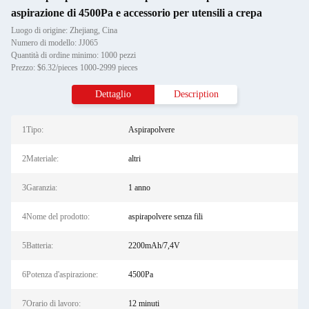
aspirazione di 4500Pa e accessorio per utensili a crepa
Luogo di origine: Zhejiang, Cina
Numero di modello: JJ065
Quantità di ordine minimo: 1000 pezzi
Prezzo: $6.32/pieces 1000-2999 pieces
Dettaglio
Description
1Tipo:
Aspirapolvere
2Materiale:
altri
3Garanzia:
1 anno
4Nome del prodotto:
aspirapolvere senza fili
5Batteria:
2200mAh/7,4V
6Potenza d'aspirazione:
4500Pa
7Orario di lavoro:
12 minuti