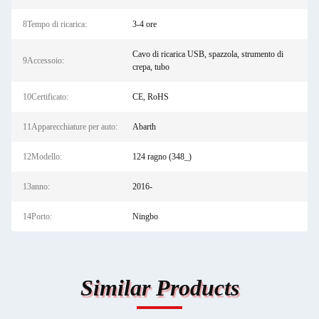
8Tempo di ricarica:
3-4 ore
Cavo di ricarica USB, spazzola, strumento di
9Accessoio:
crepa, tubo
10Certificato:
CE, RoHS
11Apparecchiature per auto:
Abarth
12Modello:
124 ragno (348_)
13anno:
2016-
14Porto:
Ningbo
Similar Products