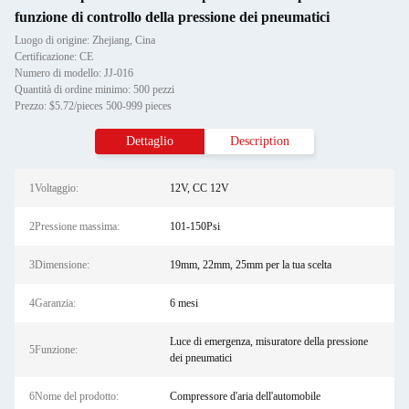
funzione di controllo della pressione dei pneumatici
Luogo di origine: Zhejiang, Cina
Certificazione: CE
Numero di modello: JJ-016
Quantità di ordine minimo: 500 pezzi
Prezzo: $5.72/pieces 500-999 pieces
Dettaglio
Description
1Voltaggio:
12V, CC 12V
2Pressione massima:
101-150Psi
3Dimensione:
19mm, 22mm, 25mm per la tua scelta
4Garanzia:
6 mesi
Luce di emergenza, misuratore della pressione
5Funzione:
dei pneumatici
6Nome del prodotto:
Compressore d'aria dell'automobile