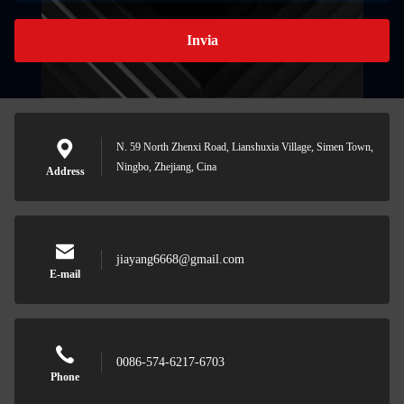
Invia
N. 59 North Zhenxi Road, Lianshuxia Village, Simen Town,
Ningbo, Zhejiang, Cina
Address
jiayang6668@gmail.com
E-mail
0086-574-6217-6703
Phone