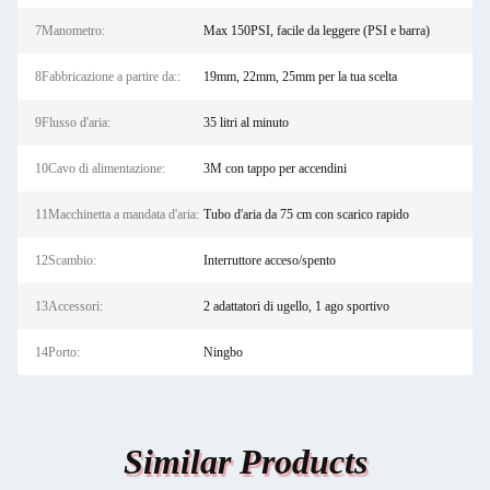
7Manometro:
Max 150PSI, facile da leggere (PSI e barra)
8Fabbricazione a partire da::
19mm, 22mm, 25mm per la tua scelta
9Flusso d'aria:
35 litri al minuto
10Cavo di alimentazione:
3M con tappo per accendini
11Macchinetta a mandata d'aria:
Tubo d'aria da 75 cm con scarico rapido
12Scambio:
Interruttore acceso/spento
13Accessori:
2 adattatori di ugello, 1 ago sportivo
14Porto:
Ningbo
Similar Products