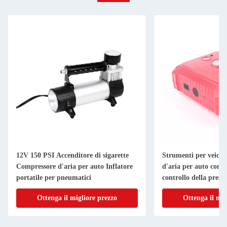
12V 150 PSI Accenditore di sigarette
Strumenti per veico
Compressore d'aria per auto Inflatore
d'aria per auto con f
portatile per pneumatici
controllo della press
Ottenga il migliore prezzo
Ottenga il mig