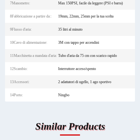
7Manometro:
Max 150PSI, facile da leggere (PSI e barra)
8Fabbricazione a partire da::
19mm, 22mm, 25mm per la tua scelta
9Flusso d'aria:
35 litri al minuto
10Cavo di alimentazione:
3M con tappo per accendini
11Macchinetta a mandata d'aria:
Tubo d'aria da 75 cm con scarico rapido
12Scambio:
Interruttore acceso/spento
13Accessori:
2 adattatori di ugello, 1 ago sportivo
14Porto:
Ningbo
Similar Products