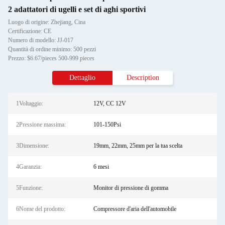
2 adattatori di ugelli e set di aghi sportivi
Luogo di origine: Zhejiang, Cina
Certificazione: CE
Numero di modello: JJ-017
Quantità di ordine minimo: 500 pezzi
Prezzo: $6.67/pieces 500-999 pieces
Dettaglio
Description
1Voltaggio:
12V, CC 12V
2Pressione massima:
101-150Psi
3Dimensione:
19mm, 22mm, 25mm per la tua scelta
4Garanzia:
6 mesi
5Funzione:
Monitor di pressione di gomma
6Nome del prodotto:
Compressore d'aria dell'automobile