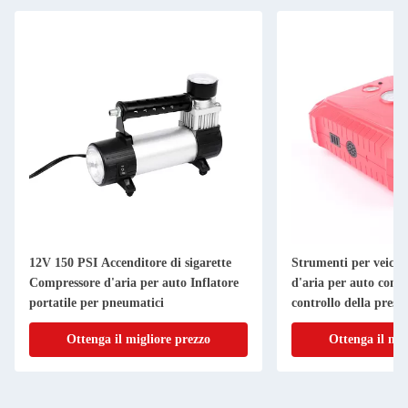
12V 150 PSI Accenditore di sigarette
Strumenti per veico
Compressore d'aria per auto Inflatore
d'aria per auto con f
portatile per pneumatici
controllo della press
Ottenga il migliore prezzo
Ottenga il mig