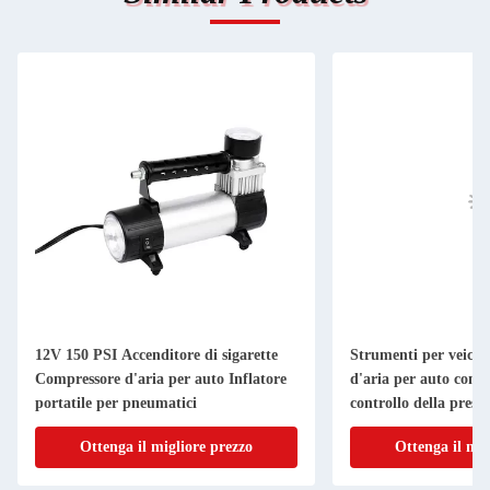
12V 150 PSI Accenditore di sigarette
Strumenti per veico
Compressore d'aria per auto Inflatore
d'aria per auto con f
portatile per pneumatici
controllo della press
Ottenga il migliore prezzo
Ottenga il mig