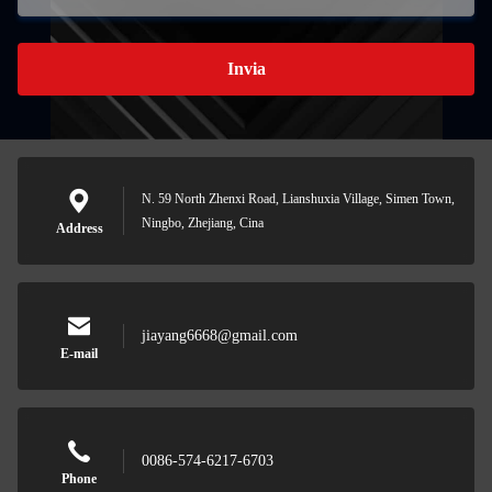
Invia
N. 59 North Zhenxi Road, Lianshuxia Village, Simen Town,
Ningbo, Zhejiang, Cina
Address
jiayang6668@gmail.com
E-mail
0086-574-6217-6703
Phone