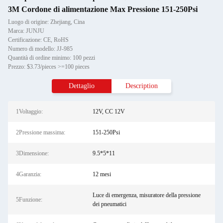
3M Cordone di alimentazione Max Pressione 151-250Psi
Luogo di origine: Zhejiang, Cina
Marca: JUNJU
Certificazione: CE, RoHS
Numero di modello: JJ-985
Quantità di ordine minimo: 100 pezzi
Prezzo: $3.73/pieces >=100 pieces
Dettaglio
Description
1Voltaggio:
12V, CC 12V
2Pressione massima:
151-250Psi
3Dimensione:
9.5*5*11
4Garanzia:
12 mesi
Luce di emergenza, misuratore della pressione
5Funzione:
dei pneumatici