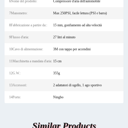
6Nome del prodotto:
Compressore d'aria dell'automobile
7Manometro:
Max 250PSI, facile lettura (PSI e barra)
8Fabbricazione a partire da::
15 mm, gonfiamento ad alta velocità
9Flusso d'aria:
27 litri al minuto
10Cavo di alimentazione:
3M con tappo per accendini
11Macchinetta a mandata d'aria:
15 cm
12G.W.:
355g
13Accessori:
2 adattatori di ugello, 1 ago sportivo
14Porto:
Ningbo
Similar Products