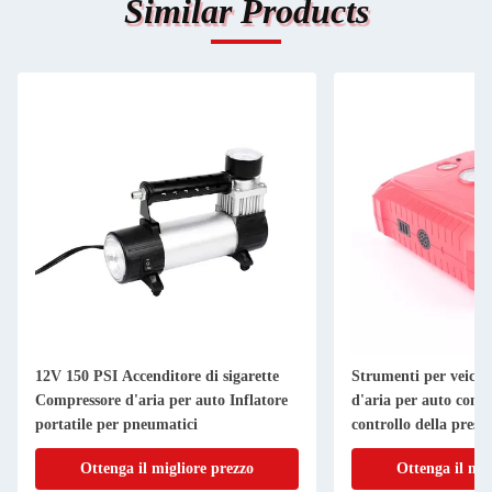
Similar Products
12V 150 PSI Accenditore di sigarette
Strumenti per veico
Compressore d'aria per auto Inflatore
d'aria per auto con f
portatile per pneumatici
controllo della press
Ottenga il migliore prezzo
Ottenga il mig