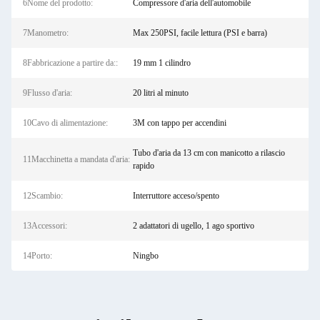
6Nome del prodotto:
Compressore d'aria dell'automobile
7Manometro:
Max 250PSI, facile lettura (PSI e barra)
8Fabbricazione a partire da::
19 mm 1 cilindro
9Flusso d'aria:
20 litri al minuto
10Cavo di alimentazione:
3M con tappo per accendini
Tubo d'aria da 13 cm con manicotto a rilascio
11Macchinetta a mandata d'aria:
rapido
12Scambio:
Interruttore acceso/spento
13Accessori:
2 adattatori di ugello, 1 ago sportivo
14Porto:
Ningbo