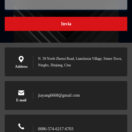
Invia
N. 59 North Zhenxi Road, Lianshuxia Village, Simen Town,
Ningbo, Zhejiang, Cina
Address
jiayang6668@gmail.com
E-mail
0086-574-6217-6703