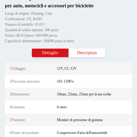
per auto, motocicli e accessori per biciclette
Luogo di origine: Zhejiang, Cina
Certificazione: CE, RoHS
Numero di modello: JJ-017
Quantità di ordine minimo: 500 pezzi
Prezzo: $6.67/pieces 500-999 pieces
Capacità di alimentazione: 180000 pezzi al mese
Dettaglio
Description
1Voltaggio:
12V, CC 12V
2Pressione massima:
101-150Psi
3Dimensione:
19mm, 22mm, 25mm per la tua scelta
4Garanzia:
6 mesi
5Funzione:
Monitor di pressione di gomma
6Nome del prodotto:
Compressore d'aria dell'automobile