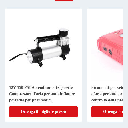
12V 150 PSI Accenditore di sigarette
Strumenti per veico
Compressore d'aria per auto Inflatore
d'aria per auto con f
portatile per pneumatici
controllo della press
Ottenga il migliore prezzo
Ottenga il mig