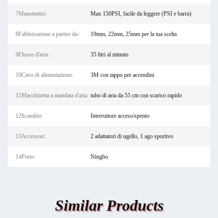
7Manometro:
Max 150PSI, facile da leggere (PSI e barra)
8Fabbricazione a partire da::
19mm, 22mm, 25mm per la tua scelta
9Flusso d'aria:
35 litri al minuto
10Cavo di alimentazione:
3M con tappo per accendini
11Macchinetta a mandata d'aria:
tubo di aria da 55 cm con scarico rapido
12Scambio:
Interruttore acceso/spento
13Accessori:
2 adattatori di ugello, 1 ago sportivo
14Porto:
Ningbo
Similar Products