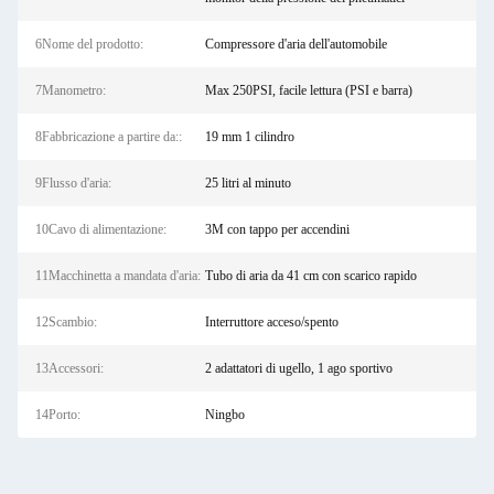
6Nome del prodotto:
Compressore d'aria dell'automobile
7Manometro:
Max 250PSI, facile lettura (PSI e barra)
8Fabbricazione a partire da::
19 mm 1 cilindro
9Flusso d'aria:
25 litri al minuto
10Cavo di alimentazione:
3M con tappo per accendini
11Macchinetta a mandata d'aria:
Tubo di aria da 41 cm con scarico rapido
12Scambio:
Interruttore acceso/spento
13Accessori:
2 adattatori di ugello, 1 ago sportivo
14Porto:
Ningbo