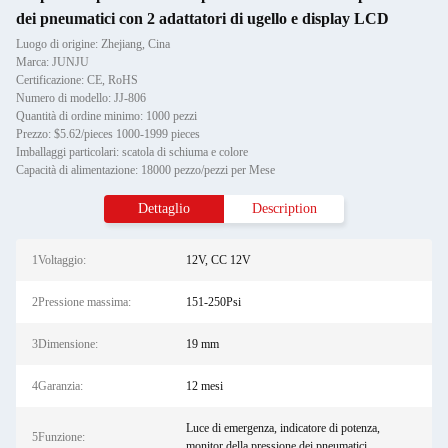
dei pneumatici con 2 adattatori di ugello e display LCD
Luogo di origine: Zhejiang, Cina
Marca: JUNJU
Certificazione: CE, RoHS
Numero di modello: JJ-806
Quantità di ordine minimo: 1000 pezzi
Prezzo: $5.62/pieces 1000-1999 pieces
Imballaggi particolari: scatola di schiuma e colore
Capacità di alimentazione: 18000 pezzo/pezzi per Mese
Dettaglio
Description
1Voltaggio:
12V, CC 12V
2Pressione massima:
151-250Psi
3Dimensione:
19 mm
4Garanzia:
12 mesi
Luce di emergenza, indicatore di potenza,
5Funzione:
monitor della pressione dei pneumatici