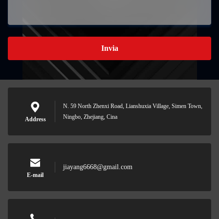
Invia
N. 59 North Zhenxi Road, Lianshuxia Village, Simen Town,
Ningbo, Zhejiang, Cina
Address
jiayang6668@gmail.com
E-mail