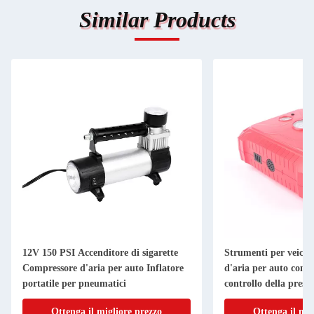
Similar Products
12V 150 PSI Accenditore di sigarette
Strumenti per veico
Compressore d'aria per auto Inflatore
d'aria per auto con f
portatile per pneumatici
controllo della press
Ottenga il migliore prezzo
Ottenga il mig