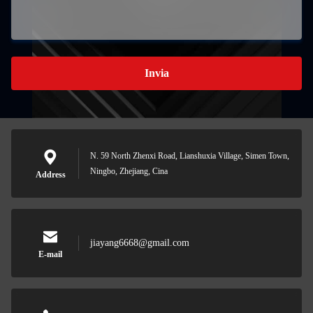
Invia
N. 59 North Zhenxi Road, Lianshuxia Village, Simen Town,
Ningbo, Zhejiang, Cina
Address
jiayang6668@gmail.com
E-mail