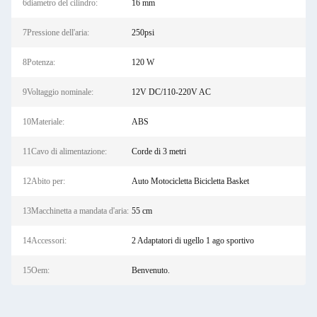
6diametro del cilindro:
16 mm
7Pressione dell'aria:
250psi
8Potenza:
120 W
9Voltaggio nominale:
12V DC/110-220V AC
10Materiale:
ABS
11Cavo di alimentazione:
Corde di 3 metri
12Abito per:
Auto Motocicletta Bicicletta Basket
13Macchinetta a mandata d'aria:
55 cm
14Accessori:
2 Adaptatori di ugello 1 ago sportivo
15Oem:
Benvenuto.