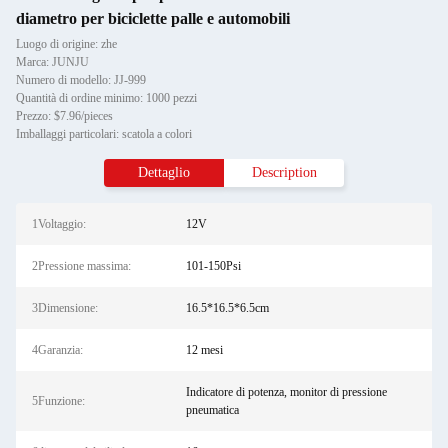
diametro per biciclette palle e automobili
Luogo di origine: zhe
Marca: JUNJU
Numero di modello: JJ-999
Quantità di ordine minimo: 1000 pezzi
Prezzo: $7.96/pieces
Imballaggi particolari: scatola a colori
Dettaglio
Description
1Voltaggio:
12V
2Pressione massima:
101-150Psi
3Dimensione:
16.5*16.5*6.5cm
4Garanzia:
12 mesi
Indicatore di potenza, monitor di pressione
5Funzione:
pneumatica