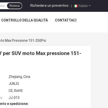
Richiedere un preventivo
|
Italian
Ricerca
CONTROLLO DELLA QUALITÀ
CONTATTACI
Moto Max Pressione 151-250Psi
2V per SUV moto Max pressione 151-
Zhejiang, Cina
JUNJU
CE, RoHS
o:
JJ-013
nto e spedizione: