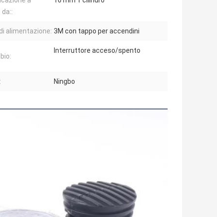
icazione a
16 mm 1 cilindro
 da::
di alimentazione:
3M con tappo per accendini
Interruttore acceso/spento
bio:
:
Ningbo