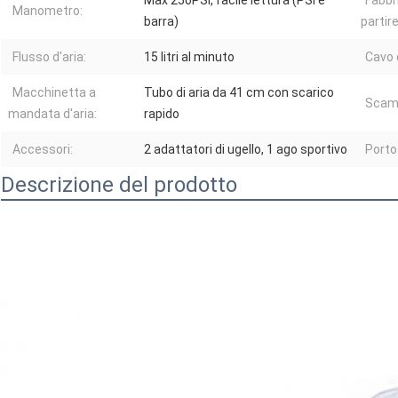
Max 250PSI, facile lettura (PSI e
Fabbr
Manometro:
barra)
partire
Flusso d'aria:
15 litri al minuto
Cavo 
Macchinetta a
Tubo di aria da 41 cm con scarico
Scam
mandata d'aria:
rapido
Accessori:
2 adattatori di ugello, 1 ago sportivo
Porto
Descrizione del prodotto